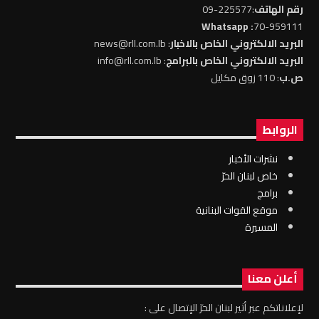
رقم الهاتف
:225577-09
: Whatsapp
70-959111
البريد الالكتروني الخاص بالاخبار
: news@rll.com.lb
البريد الالكتروني الخاص بالبرامج
: info@rll.com.lb
ص.ب
: 110 زوق مكايل
الروابط
نشرات الأخبار
خاص لبنان الحرّ
برامج
موقع القوات البنانية
المسيرة
أعلن معنا
لإعلاناتكم عبر أثير لبنان الحرّ الإتصال على :