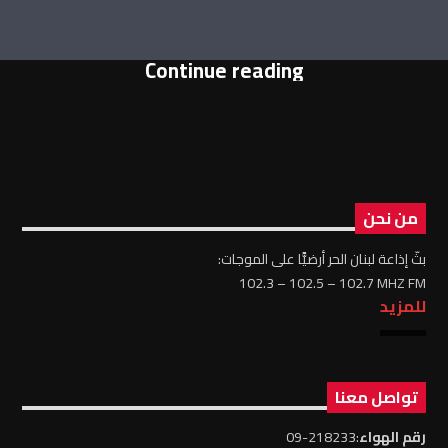
Continue reading
من نحن
بثّ إذاعة لبنان الحر أرضيًّا على الموجات:
102.3 – 102.5 – 102.7 MHZ FM
للمزيد
تواصل معنا
رقم الهواء
:218233-09