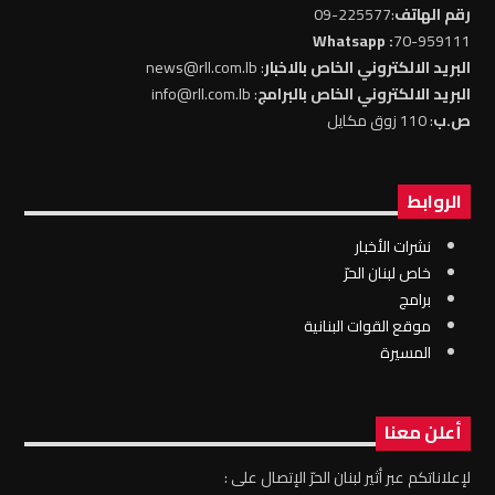
رقم الهاتف
:225577-09
: Whatsapp
70-959111
البريد الالكتروني الخاص بالاخبار
: news@rll.com.lb
البريد الالكتروني الخاص بالبرامج
: info@rll.com.lb
ص.ب
: 110 زوق مكايل
الروابط
نشرات الأخبار
خاص لبنان الحرّ
برامج
موقع القوات البنانية
المسيرة
أعلن معنا
لإعلاناتكم عبر أثير لبنان الحرّ الإتصال على :