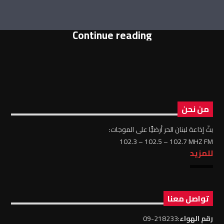
Continue reading
من نحن
بثّ إذاعة لبنان الحر أرضيًّا على الموجات:
102.3 – 102.5 – 102.7 MHZ FM
للمزيد
تواصل معنا
رقم الهواء
:218233-09