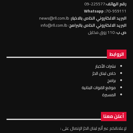
رقم الهاتف
:225577-09
: Whatsapp
70-959111
البريد الالكتروني الخاص بالاخبار
: news@rll.com.lb
البريد الالكتروني الخاص بالبرامج
: info@rll.com.lb
ص.ب
: 110 زوق مكايل
الروابط
نشرات الأخبار
خاص لبنان الحرّ
برامج
موقع القوات البنانية
المسيرة
أعلن معنا
لإعلاناتكم عبر أثير لبنان الحرّ الإتصال على :