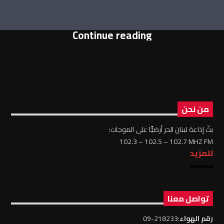
Continue reading
من نحن
بثّ إذاعة لبنان الحر أرضيًّا على الموجات:
102.3 – 102.5 – 102.7 MHZ FM
للمزيد
تواصل معنا
رقم الهواء
:218233-09