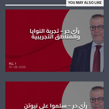
YOU MAY ALSO LIKE
رأي حر – تجربة النوايا
والمناطق التجريبية
RLL 1
07-08-2026
رأي حر – سلموا على نيوتن