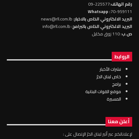
رقم الهاتف
:225577-09
: Whatsapp
70-959111
البريد الالكتروني الخاص بالاخبار
: news@rll.com.lb
البريد الالكتروني الخاص بالبرامج
: info@rll.com.lb
ص.ب
: 110 زوق مكايل
الروابط
نشرات الأخبار
خاص لبنان الحرّ
برامج
موقع القوات البنانية
المسيرة
أعلن معنا
لإعلاناتكم عبر أثير لبنان الحرّ الإتصال على :