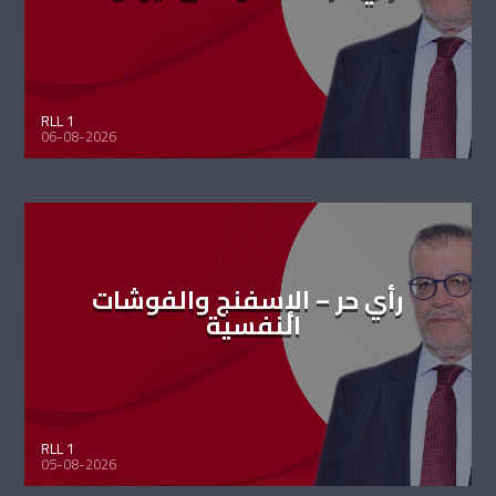
RLL 1
06-08-2026
رأي حر – الإسفنج والفوشات
النفسية
RLL 1
05-08-2026