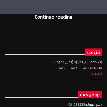
Continue reading
من نحن
بثّ إذاعة لبنان الحر أرضيًّا على الموجات:
102.3 – 102.5 – 102.7 MHZ FM
للمزيد
تواصل معنا
رقم الهواء
:218233-09