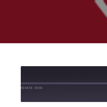
00:04:53
/
00:00