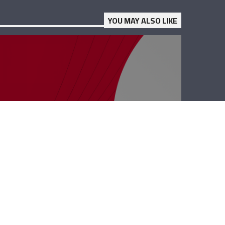
YOU MAY ALSO LIKE
رأي حر – ما خلّونا
نحمي البلد