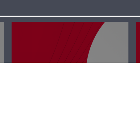
رأي حر – إن ننسَ
لن ننس