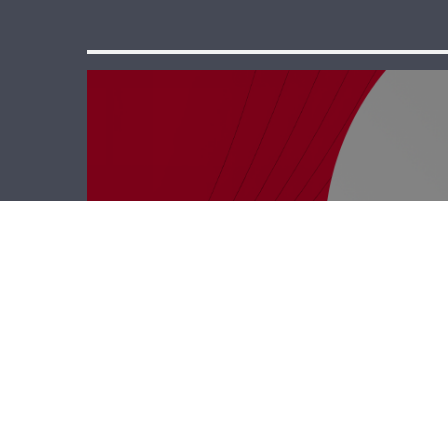
رأي حر – الإسفنج
والفوشات
النفسية