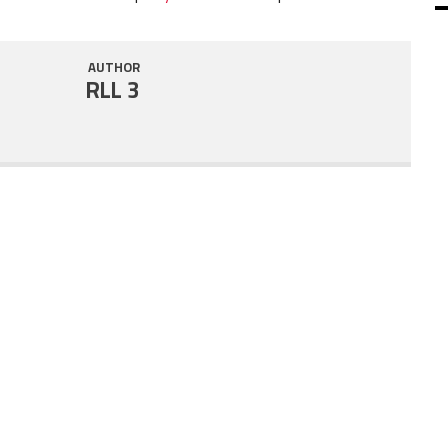
SHARE
RSS FEED
AUTHOR
LINK
RLL 3
EMBED