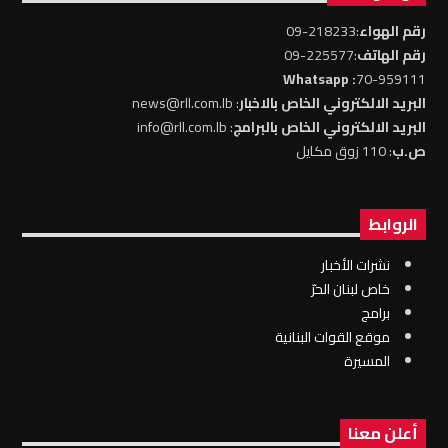
رقم الهواء
:218233-09
رقم الهاتف
:225577-09
: Whatsapp
70-959111
البريد الالكتروني الخاص بالاخبار
: news@rll.com.lb
البريد الالكتروني الخاص بالبرامج
: info@rll.com.lb
ص.ب
: 110 زوق مكايل
الروابط
نشرات الأخبار
خاص لبنان الحرّ
برامج
موقع القوات البنانية
المسيرة
أعلن معنا