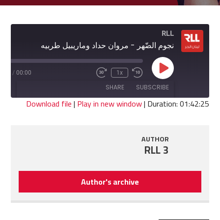
RLL
نجوم الضّهر - مروان حداد وماريبيل طربيه
Play
2:25
/
00:00
1x
Fast
Rewind
Episode
Forward
10
SHARE
SUBSCRIBE
30
Seconds
seconds
Download file
|
Play in new window
|
Duration: 01:42:25
SHARE
RSS FEED
AUTHOR
LINK
RLL 3
EMBED
Author's archive