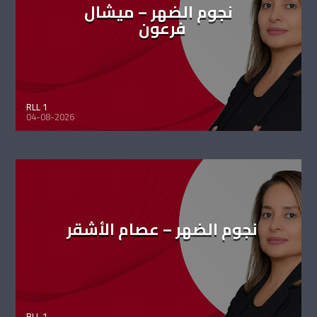
نجوم الضهر – ميشال
فرعون
RLL 1
04-08-2026
نجوم الضهر – عصام الأشقر
RLL 1