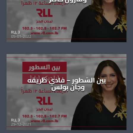
RLL 3
05-01-2022
بين السّطور – فادي ظريفه
وجان بولس
RLL 3
29-12-2021