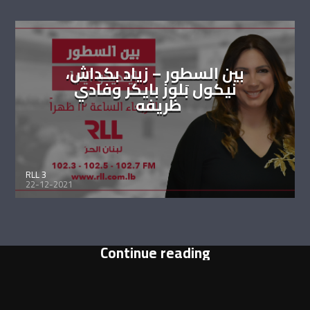
بين السطور – زياد بكداش،
نيكول بَلوز بايكر وفادي
ظريفه
RLL 3
22-12-2021
Continue reading