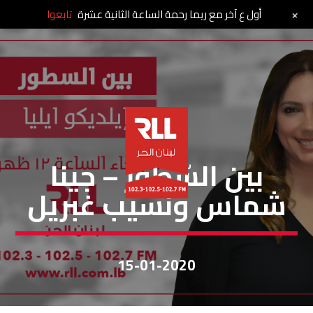
+
أول ع آخر مع ريما رحمة الساعة الثانية عشرة
تابعوا
بين السطور
بين السّطور – جينا
شماس ونسيب غبريل
15-01-2020