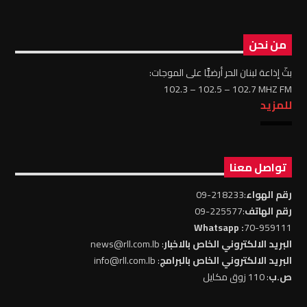
من نحن
بثّ إذاعة لبنان الحر أرضيًّا على الموجات:
102.3 – 102.5 – 102.7 MHZ FM
للمزيد
تواصل معنا
رقم الهواء
:218233-09
رقم الهاتف
:225577-09
: Whatsapp
70-959111
البريد الالكتروني الخاص بالاخبار
: news@rll.com.lb
البريد الالكتروني الخاص بالبرامج
: info@rll.com.lb
ص.ب
: 110 زوق مكايل