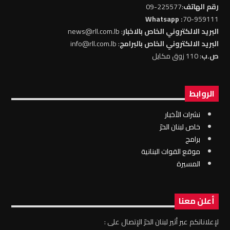
رقم الهاتف
:225577-09
: Whatsapp
70-959111
البريد الالكتروني الخاص بالاخبار
: news@rll.com.lb
البريد الالكتروني الخاص بالبرامج
: info@rll.com.lb
ص.ب
: 110 زوق مكايل
الروابط
نشرات الأخبار
خاص لبنان الحرّ
برامج
موقع القوات البنانية
المسيرة
أعلن معنا
لإعلاناتكم عبر أثير لبنان الحرّ الإتصال على :