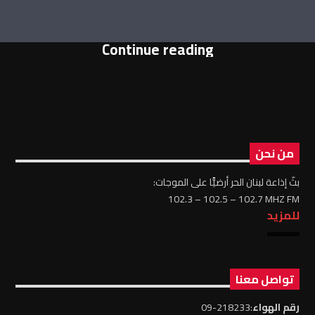
Continue reading
من نحن
بثّ إذاعة لبنان الحر أرضيًّا على الموجات:
102.3 – 102.5 – 102.7 MHZ FM
للمزيد
تواصل معنا
رقم الهواء
:218233-09