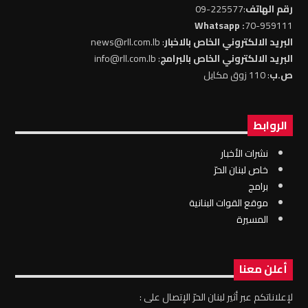
رقم الهاتف
:225577-09
: Whatsapp
70-959111
البريد الالكتروني الخاص بالاخبار
: news@rll.com.lb
البريد الالكتروني الخاص بالبرامج
: info@rll.com.lb
ص.ب
: 110 زوق مكايل
الروابط
نشرات الأخبار
خاص لبنان الحرّ
برامج
موقع القوات البنانية
المسيرة
أعلن معنا
لإعلاناتكم عبر أثير لبنان الحرّ الإتصال على :