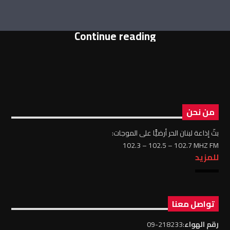
Continue reading
من نحن
بثّ إذاعة لبنان الحر أرضيًّا على الموجات:
102.3 – 102.5 – 102.7 MHZ FM
للمزيد
تواصل معنا
رقم الهواء
:218233-09