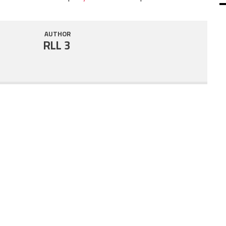
SHARE
RSS FEED
AUTHOR
LINK
RLL 3
EMBED