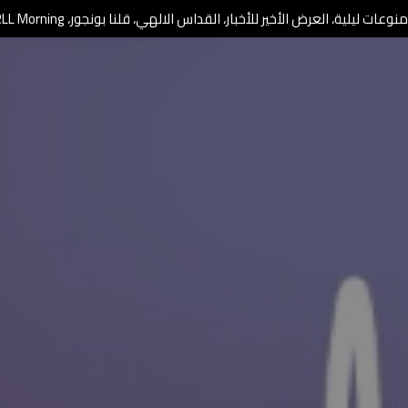
وعات ليلية، العرض الأخير للأخبار، القداس الالهي، قلنا بونجور، RLL Morning