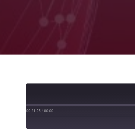
00:21:25
/
00:00