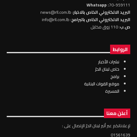
: Whatsapp
70-959111
البريد الالكتروني الخاص بالاخبار
: news@rll.com.lb
البريد الالكتروني الخاص بالبرامج
: info@rll.com.lb
ص.ب
: 110 زوق مكايل
الروابط
نشرات الأخبار
خاص لبنان الحرّ
برامج
موقع القوات البنانية
المسيرة
أعلن معنا
لإعلاناتكم عبر أثير لبنان الحرّ الإتصال على :
01561639