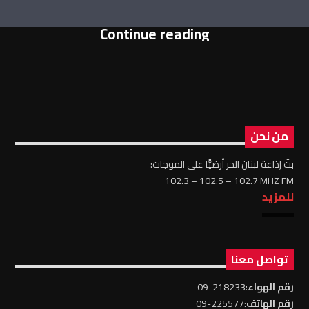
Continue reading
من نحن
بثّ إذاعة لبنان الحر أرضيًّا على الموجات:
102.3 – 102.5 – 102.7 MHZ FM
للمزيد
تواصل معنا
رقم الهواء
:218233-09
رقم الهاتف
:225577-09