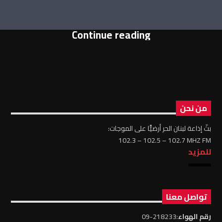
Continue reading
من نحن
بثّ إذاعة لبنان الحر أرضيًّا على الموجات:
102.3 – 102.5 – 102.7 MHZ FM
للمزيد
تواصل معنا
رقم الهواء
:218233-09