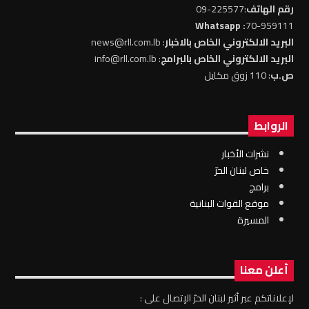
رقم الهاتف
:225577-09
: Whatsapp
70-959111
البريد الالكتروني الخاص بالاخبار
: news@rll.com.lb
البريد الالكتروني الخاص بالبرامج
: info@rll.com.lb
ص.ب
: 110 زوق مكايل
الروابط
نشرات الأخبار
خاص لبنان الحرّ
برامج
موقع القوات البنانية
المسيرة
أعلن معنا
لإعلاناتكم عبر أثير لبنان الحرّ الإتصال على :