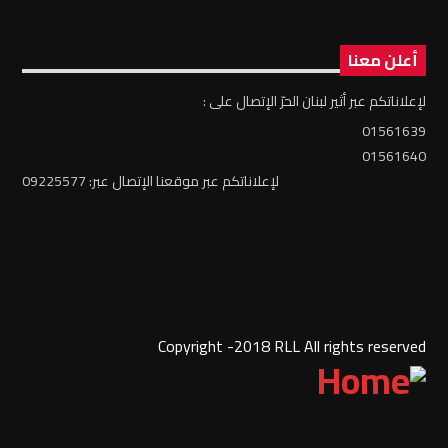
أعلن معنا
لإعلاناتكم عبر أثير لبنان الحرّ الإتصال على :
01561639
01561640
لإعلاناتكم عبر موقعنا الإتصال عبر: 09225577
Copyright -2018 RLL All rights reserved