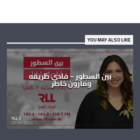
YOU MAY ALSO LIKE
بين السطور – فادي ظريفه
ومارون خاطر
RLL 3
05-01-2022