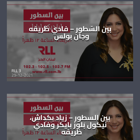
بين السّطور – فادي ظريفه
وجان بولس
RLL 3
29-12-2021
بين السطور – زياد بكداش،
نيكول بَلوز بايكر وفادي
ظريفه