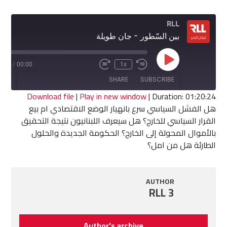
RLL
بين السّطور - جان طويلة
Play
0:24
/
00:00
1x
Fast
Rewind
Episode
Forward
10
SHARE
SUBSCRIBE
30
Seconds
seconds
Download file
|
Play in new window
|
Duration: 01:20:24
هل الفشل السياسي سرع بانهيار الوضع الاقتصادي ام بيع
SHARE
القرار السياسي للخارج؟ هل سيعرف اللبنانيون نتيجة التحقيق
RSS FEED
بالأموال المحولة إلى الخارج؟ الحكومة الجديدة والحلول
LINK
الطارئة هل من امل؟
EMBED
AUTHOR
RLL 3
Author's archive