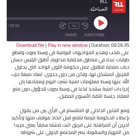
RLL
الصباحيّة
Play
6:35
/
00:00
1x
Fast
Rewind
Episode
Forward
10
SHARE
SUBSCRIBE
30
Seconds
seconds
Download file
|
Play in new window
|
Duration: 00:26:35
على صخب وهدير المواجهات اليومية في وسط بيروت وقطع
SHARE
طرقات عدة في مناطق مختلفة مداورة، أطلق الرئيس حسان
RSS FEED
دياب صفارة انطلاق عمل حكومة اللون الواحد التي يحاول
LINK
الفريق المشكل لها، ولكن من دون جدوى، ابعاد صبغة حزب
الله عنها وسط معلومات امنية نشرت اليوم ومفادها بان
EMBED
إجراءات امنية ستتخذ تباعا في وسط بيروت للحؤول دون منع
انعقاد جلسة الثقة الأسبوع المقبل.
ومع التباين الداخلي او الانقسام في الرأي بين من يقول
بإعطاء الحكومة فرصة لتقلع قبل اتخاذ موقف منها وتأكيد
آخرين أن المراهنة على فريق اثبت فشله سابقاً يعني مزيدا
من الانهيار والسقوط، يصر المجتمع الدولي على شروطه