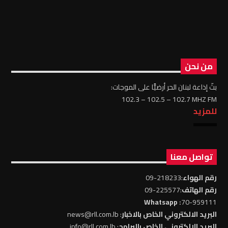
من نحن
بثّ إذاعة لبنان الحر أرضيًّا على الموجات:
102.3 – 102.5 – 102.7 MHZ FM
للمزيد
تواصل معنا
رقم الهواء
:218233-09
رقم الهاتف
:225577-09
: Whatsapp
70-959111
البريد الالكتروني الخاص بالاخبار
: news@rll.com.lb
البريد الالكتروني الخاص بالبرامج
: info@rll.com.lb