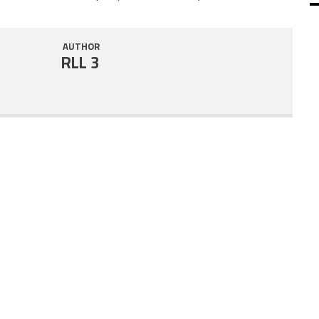
SHARE
RSS FEED
AUTHOR
LINK
RLL 3
EMBED