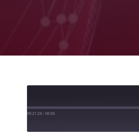
00:21:24
/
00:00