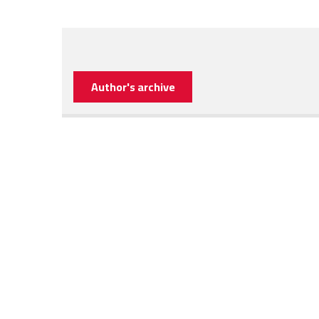
Author's archive