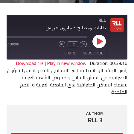
RLL
نقابات ومصالح - مارون خريش
Play
9:16
/
00:00
1x
Fast
Rewind
Episode
Forward
10
SHARE
SUBSCRIBE
30
Seconds
seconds
Download file
|
Play in new window
|
Duration: 00:39:16
رئيس الهيئة الوطنية للمحاربين القدامى المدير السبق للشؤون
SHARE
الجغرافية في الجيش اللبناني و مفوض الشعبة العربية
RSS FEED
لاسماء الاماكن الجغرافية لدى الجامعة العربية و الامم
LINK
المتحدة
EMBED
AUTHOR
RLL 3