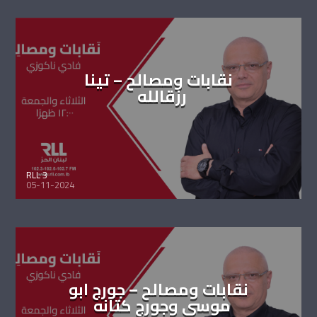
نقابات ومصالح – تينا
رزقالله
RLL 3
05-11-2024
نقابات ومصالح – جورج ابو
موسى وجورج كتانه