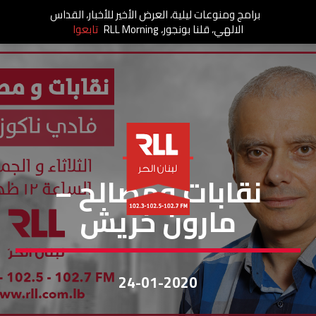
برامج ومنوعات ليلية، العرض الأخير للأخبار، القداس
الالهي، قلنا بونجور، RLL Morning
تابعوا
نقابات ومصالح
نقابات ومصالح –
مارون خريش
24-01-2020