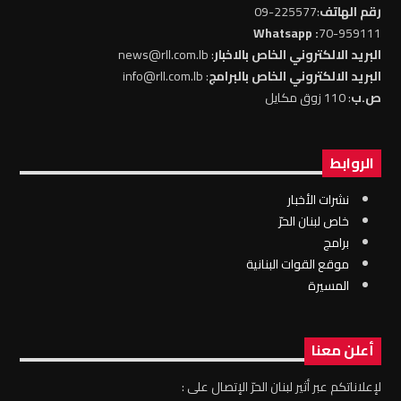
رقم الهاتف
:225577-09
: Whatsapp
70-959111
البريد الالكتروني الخاص بالاخبار
: news@rll.com.lb
البريد الالكتروني الخاص بالبرامج
: info@rll.com.lb
ص.ب
: 110 زوق مكايل
الروابط
نشرات الأخبار
خاص لبنان الحرّ
برامج
موقع القوات البنانية
المسيرة
أعلن معنا
لإعلاناتكم عبر أثير لبنان الحرّ الإتصال على :