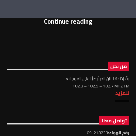
Continue reading
من نحن
بثّ إذاعة لبنان الحر أرضيًّا على الموجات:
102.3 – 102.5 – 102.7 MHZ FM
للمزيد
تواصل معنا
رقم الهواء
:218233-09