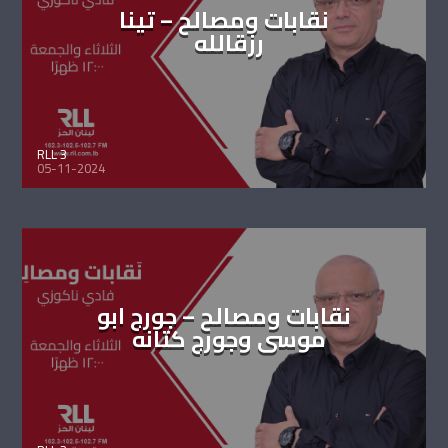
نقابات ومصالح – تينا
رزقالله
RLL 3
05-11-2024
نقابات ومصالح – جورج ابو
موسى وجورج كتانه