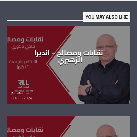
YOU MAY ALSO LIKE
نقابات ومصالح – انديرا
الزهيري
RLL 3
08-11-2024