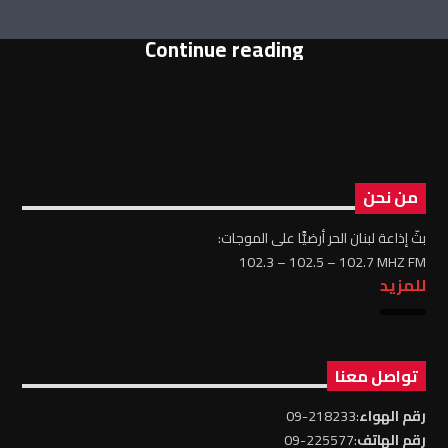
Continue reading
من نحن
بثّ إذاعة لبنان الحر أرضيًّا على الموجات:
102.3 – 102.5 – 102.7 MHZ FM
للمزيد
تواصل معنا
رقم الهواء
:218233-09
رقم الهاتف
:225577-09