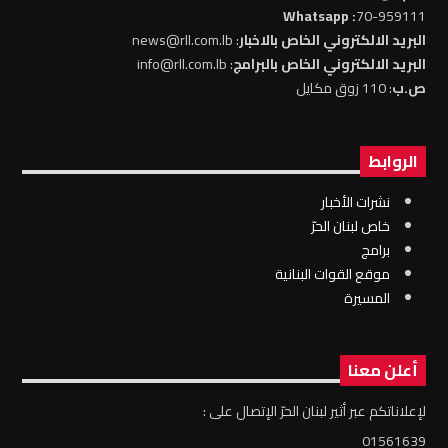
: Whatsapp
70-959111
البريد الالكتروني الخاص بالاخبار
: news@rll.com.lb
البريد الالكتروني الخاص بالبرامج
: info@rll.com.lb
ص.ب
: 110 زوق مكايل
الروابط
نشرات الأخبار
خاص لبنان الحرّ
برامج
موقع القوات البنانية
المسيرة
أعلن معنا
لإعلاناتكم عبر أثير لبنان الحرّ الإتصال على :
01561639