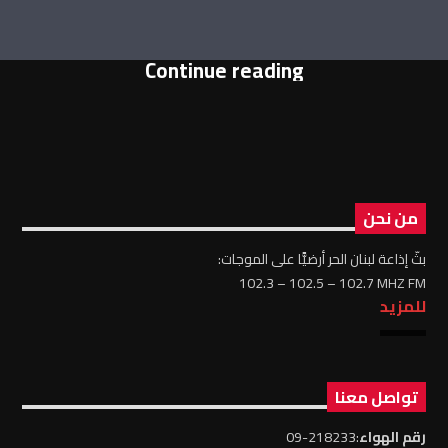
Continue reading
من نحن
بثّ إذاعة لبنان الحر أرضيًّا على الموجات:
102.3 – 102.5 – 102.7 MHZ FM
للمزيد
تواصل معنا
رقم الهواء
:218233-09