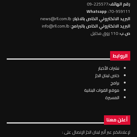
رقم الهاتف
:225577-09
: Whatsapp
70-959111
البريد الالكتروني الخاص بالاخبار
: news@rll.com.lb
البريد الالكتروني الخاص بالبرامج
: info@rll.com.lb
ص.ب
: 110 زوق مكايل
الروابط
نشرات الأخبار
خاص لبنان الحرّ
برامج
موقع القوات البنانية
المسيرة
أعلن معنا
لإعلاناتكم عبر أثير لبنان الحرّ الإتصال على :