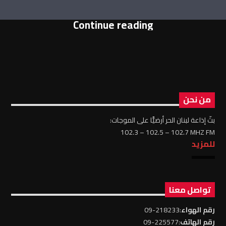
Continue reading
من نحن
بثّ إذاعة لبنان الحر أرضيًّا على الموجات:
102.3 – 102.5 – 102.7 MHZ FM
للمزيد
تواصل معنا
رقم الهواء
:218233-09
رقم الهاتف
:225577-09