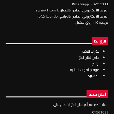
: Whatsapp
70-959111
البريد الالكتروني الخاص بالاخبار
: news@rll.com.lb
البريد الالكتروني الخاص بالبرامج
: info@rll.com.lb
ص.ب
: 110 زوق مكايل
الروابط
نشرات الأخبار
خاص لبنان الحرّ
برامج
موقع القوات البنانية
المسيرة
أعلن معنا
لإعلاناتكم عبر أثير لبنان الحرّ الإتصال على :
01561639