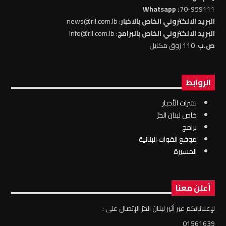
: Whatsapp
70-959111
البريد الالكتروني الخاص بالاخبار
: news@rll.com.lb
البريد الالكتروني الخاص بالبرامج
: info@rll.com.lb
ص.ب
: 110 زوق مكايل
الروابط
نشرات الأخبار
خاص لبنان الحرّ
برامج
موقع القوات البنانية
المسيرة
أعلن معنا
لإعلاناتكم عبر أثير لبنان الحرّ الإتصال على :
01561639