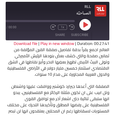
RLL
الصباحيّة
Play
7:41
/
00:00
1x
Fast
Rewind
Episode
Forward
10
SHARE
SUBSCRIBE
30
Seconds
seconds
Download file
|
Play in new window
|
Duration: 00:27:41
العالم اجمع يقرأ بدقة تفاصيل صفقة القرن المؤلفة من
SHARE
ثمانين صفحة والتي كشف بعضَ بنودها الرئيسُ الأميركي
RSS FEED
وتولى البيتُ الأبيض تظهيرَ بعضِها الاخر وأبرز نقاطها في الشق
LINK
الاقتصادي استثمار خمسين مليار دولار في الأراضي الفلسطينية
والدول العربية المجاورة على مدار 10 سنوات.
EMBED
الصفقة التي أعدها جيرارد كوشنير ووافقت عليها واشنطن
وتل ابيب على ان تكون مثلثة الركائز مع الفلسطينيين، يبدو
انها ستبقى ثنائية حتى اشعار آخر مع توافق القوى
الفلسطينية على رفضها المطلق وتأكيدها التحرك على مختلف
المستويات لاسقاطها رغم ان المحللين يعتقدون انها لن تبصر