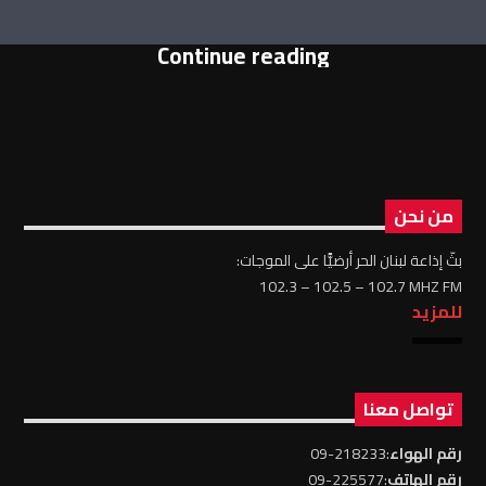
Continue reading
من نحن
بثّ إذاعة لبنان الحر أرضيًّا على الموجات:
102.3 – 102.5 – 102.7 MHZ FM
للمزيد
تواصل معنا
رقم الهواء
:218233-09
رقم الهاتف
:225577-09