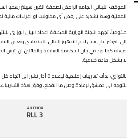
الموقف اللبناني الجامع الرافض لصفقة القرن سيبلغ رسميا السب
SHARE
RSS FEED
المعنية وسط تشديد على رفض أي محاولات او اغراءات مالية لف
LINK
حكومياً، تجهد اللجنة الوزارية المكلفة اعداد البيان الوزاري ل
EMBED
الى التركيز على سبل لجم التدهور المالي الاقتصادي وبعض التب
صيغته كما ورد في بيان الحكومة السابقة والقائلين ان رئيس ا
لا يشكل مادة خلافية.
بالتوازي، بدأت تسريبات إعلامية لإع
للتوجه الى دمشق لإعادة وصل ما انقطع، وفق هذه التسريبات، ب
AUTHOR
RLL 3