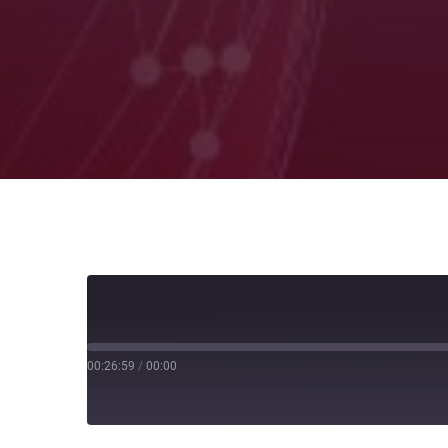
00:26:59
/
00:00