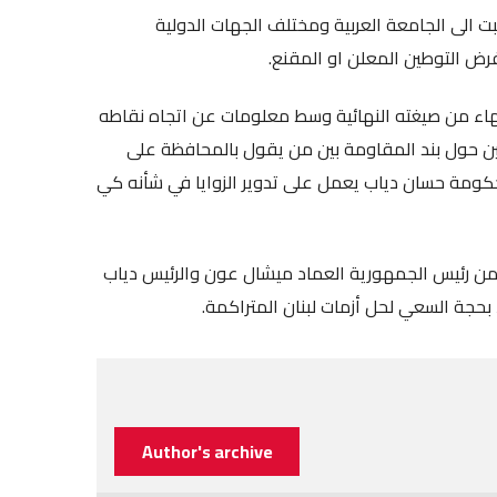
ت الى الجامعة العربية ومختلف الجهات الدولية
رض التوطين المعلن او المقنع.
لانتهاء من صيغته النهائية وسط معلومات عن اتجاه نقاطه
ابين حول بند المقاومة بين من يقول بالمحافظة على
لحكومة حسان دياب يعمل على تدوير الزوايا في شأنه كي
لام 8 آذار تشير الى اتجاه كل من رئيس الجمهورية العماد ميشال عون والرئيس دياب
حجة السعي لحل أزمات لبنان المتراكمة.
Author's archive