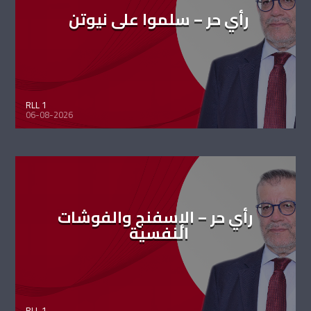
رأي حر – سلموا على نيوتن
RLL 1
06-08-2026
رأي حر – الإسفنج والفوشات
النفسية
RLL 1