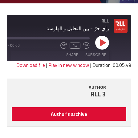
RLL
رأي حرّ - بين التحليل و الهلوسة
Play
5:49
/
00:00
1x
Fast
Rewind
Episode
Forward
10
SHARE
SUBSCRIBE
30
Seconds
seconds
Download file
|
Play in new window
|
Duration: 00:05:49
SHARE
RSS FEED
AUTHOR
LINK
RLL 3
EMBED
Author's archive