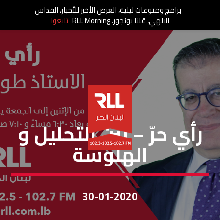
برامج ومنوعات ليلية، العرض الأخير للأخبار، القداس
الالهي، قلنا بونجور، RLL Morning
تابعوا
رأي حر
رأي حرّ – بين التحليل و
الهلوسة
30-01-2020