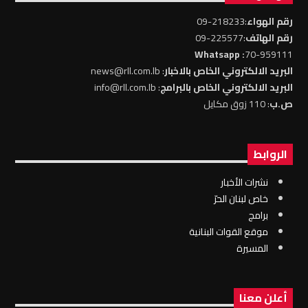
رقم الهواء
:218233-09
رقم الهاتف
:225577-09
: Whatsapp
70-959111
البريد الالكتروني الخاص بالاخبار
: news@rll.com.lb
البريد الالكتروني الخاص بالبرامج
: info@rll.com.lb
ص.ب
: 110 زوق مكايل
الروابط
نشرات الأخبار
خاص لبنان الحرّ
برامج
موقع القوات البنانية
المسيرة
أعلن معنا