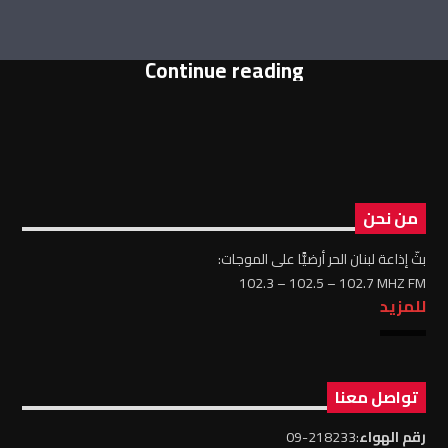
Continue reading
من نحن
بثّ إذاعة لبنان الحر أرضيًّا على الموجات:
102.3 – 102.5 – 102.7 MHZ FM
للمزيد
تواصل معنا
رقم الهواء
:218233-09