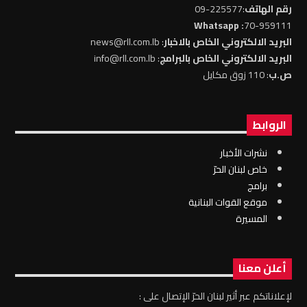
رقم الهاتف
:225577-09
: Whatsapp
70-959111
البريد الالكتروني الخاص بالاخبار
: news@rll.com.lb
البريد الالكتروني الخاص بالبرامج
: info@rll.com.lb
ص.ب
: 110 زوق مكايل
الروابط
نشرات الأخبار
خاص لبنان الحرّ
برامج
موقع القوات البنانية
المسيرة
أعلن معنا
لإعلاناتكم عبر أثير لبنان الحرّ الإتصال على :