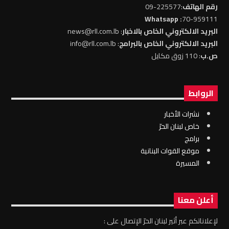
رقم الهاتف
:225577-09
: Whatsapp
70-959111
البريد الالكتروني الخاص بالاخبار
: news@rll.com.lb
البريد الالكتروني الخاص بالبرامج
: info@rll.com.lb
ص.ب
: 110 زوق مكايل
الروابط
نشرات الأخبار
خاص لبنان الحرّ
برامج
موقع القوات البنانية
المسيرة
أعلن معنا
لإعلاناتكم عبر أثير لبنان الحرّ الإتصال على :