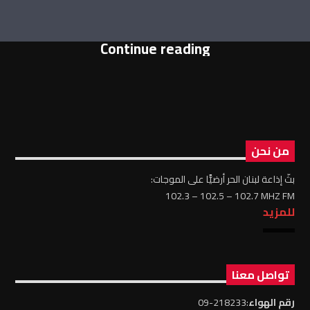
Continue reading
من نحن
بثّ إذاعة لبنان الحر أرضيًّا على الموجات:
102.3 – 102.5 – 102.7 MHZ FM
للمزيد
تواصل معنا
رقم الهواء
:218233-09