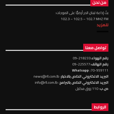
من نحن
بثّ إذاعة لبنان الحر أرضيًّا على الموجات:
102.3 – 102.5 – 102.7 MHZ FM
للمزيد
تواصل معنا
رقم الهواء
:218233-09
رقم الهاتف
:225577-09
: Whatsapp
70-959111
البريد الالكتروني الخاص بالاخبار
: news@rll.com.lb
البريد الالكتروني الخاص بالبرامج
: info@rll.com.lb
ص.ب
: 110 زوق مكايل
الروابط