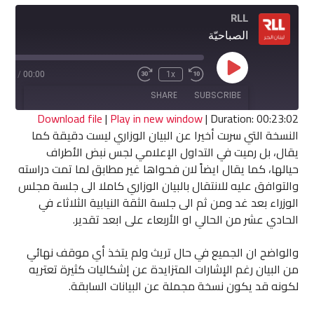
RLL
الصباحيّة
Play
3:02
/
00:00
1x
Fast
Rewind
Episode
Forward
10
SHARE
SUBSCRIBE
30
Seconds
seconds
Download file
|
Play in new window
|
Duration: 00:23:02
النسخة التي سربت أخيرا عن البيان الوزاري ليست دقيقة كما
SHARE
يقال، بل رميت في التداول الإعلامي لجس نبض الأطراف
RSS FEED
حيالها، كما يقال ايضاً لان فحواها غير مطابق لما تمت دراسته
LINK
والتوافق عليه للانتقال بالبيان الوزاري كاملا الى جلسة مجلس
الوزراء بعد غد ومن ثم الى جلسة الثقة النيابية الثلاثاء في
EMBED
الحادي عشر من الحالي او الأربعاء على ابعد تقدير.
والواضح ان الجميع في حال تريث ولم يتخذ أي موقف نهائي
من البيان رغم الإشارات المتزايدة عن إشكاليات كثيرة تعتريه
لكونه قد يكون نسخة مجملة عن البيانات السابقة.