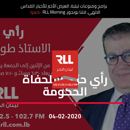
برامج ومنوعات ليلية، العرض الأخير للأخبار، القداس
الالهي، قلنا بونجور، RLL Morning
تابعوا
رأي حر
رأي حرّ – سلحفاة
الحكومة
04-02-2020