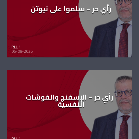
رأي حر – سلموا على نيوتن
RLL 1
06-08-2026
رأي حر – الإسفنج والفوشات
النفسية
RLL 1