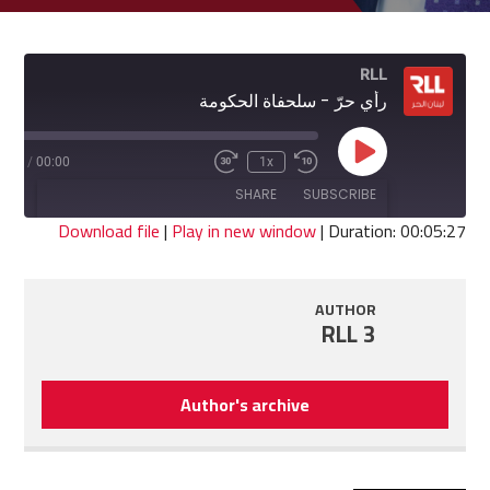
RLL
رأي حرّ - سلحفاة الحكومة
Play
5:27
/
00:00
1x
Fast
Rewind
Episode
Forward
10
SHARE
SUBSCRIBE
30
Seconds
seconds
Download file
|
Play in new window
|
Duration: 00:05:27
SHARE
RSS FEED
AUTHOR
LINK
RLL 3
EMBED
Author's archive