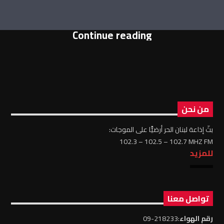
Continue reading
من نحن
بثّ إذاعة لبنان الحر أرضيًّا على الموجات:
102.3 – 102.5 – 102.7 MHZ FM
للمزيد
تواصل معنا
رقم الهواء
:218233-09