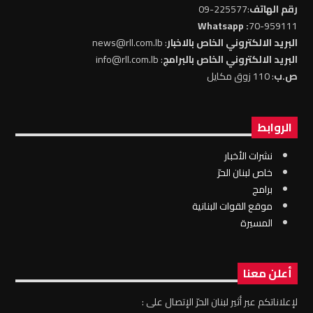
رقم الهاتف
:225577-09
: Whatsapp
70-959111
البريد الالكتروني الخاص بالاخبار
: news@rll.com.lb
البريد الالكتروني الخاص بالبرامج
: info@rll.com.lb
ص.ب
: 110 زوق مكايل
الروابط
نشرات الأخبار
خاص لبنان الحرّ
برامج
موقع القوات البنانية
المسيرة
أعلن معنا
لإعلاناتكم عبر أثير لبنان الحرّ الإتصال على :