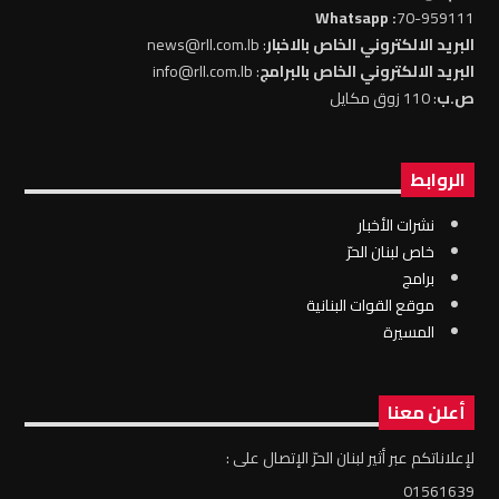
: Whatsapp
70-959111
البريد الالكتروني الخاص بالاخبار
: news@rll.com.lb
البريد الالكتروني الخاص بالبرامج
: info@rll.com.lb
ص.ب
: 110 زوق مكايل
الروابط
نشرات الأخبار
خاص لبنان الحرّ
برامج
موقع القوات البنانية
المسيرة
أعلن معنا
لإعلاناتكم عبر أثير لبنان الحرّ الإتصال على :
01561639