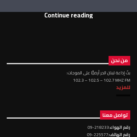
Continue reading
من نحن
بثّ إذاعة لبنان الحر أرضيًّا على الموجات:
102.3 – 102.5 – 102.7 MHZ FM
للمزيد
تواصل معنا
رقم الهواء
:218233-09
رقم الهاتف
:225577-09