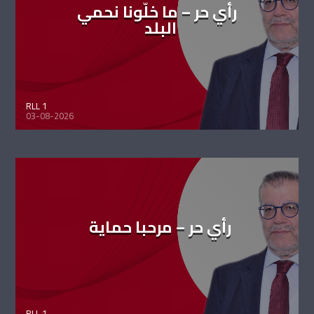
رأي حر – ما خلّونا نحمي
البلد
RLL 1
03-08-2026
رأي حر – مرحبا حماية
RLL 1