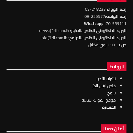
رقم الهواء
:218233-09
رقم الهاتف
:225577-09
: Whatsapp
70-959111
البريد الالكتروني الخاص بالاخبار
: news@rll.com.lb
البريد الالكتروني الخاص بالبرامج
: info@rll.com.lb
ص.ب
: 110 زوق مكايل
الروابط
نشرات الأخبار
خاص لبنان الحرّ
برامج
موقع القوات البنانية
المسيرة
أعلن معنا