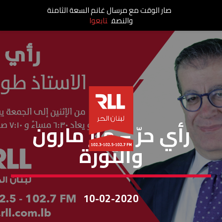
صار الوقت مع مرسال غانم السعة الثامنة
والنصف
تابعوا
رأي حر
رأي حرّ – مار مارون
والثّورة
10-02-2020