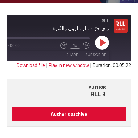
RLL
رأي حرّ - مار مارون والثّورة
Play
5:22
/
00:00
1x
Fast
Rewind
Episode
Forward
10
SHARE
SUBSCRIBE
30
Seconds
seconds
Download file
|
Play in new window
|
Duration: 00:05:22
SHARE
RSS FEED
AUTHOR
LINK
RLL 3
EMBED
Author's archive