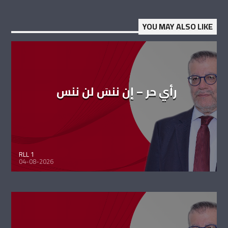
YOU MAY ALSO LIKE
رأي حر – إن ننسَ لن ننس
RLL 1
04-08-2026