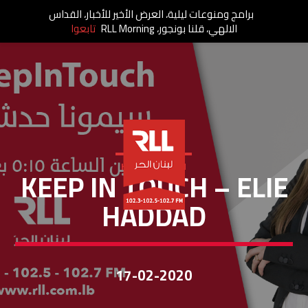
برامج ومنوعات ليلية، العرض الأخير للأخبار، القداس
الالهي، قلنا بونجور، RLL Morning
تابعوا
KEEP IN TOUCH
KEEP IN TOUCH – ELIE
HADDAD
17-02-2020