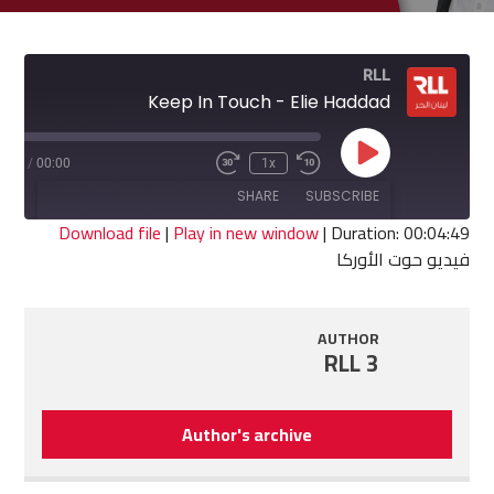
RLL
Keep In Touch - Elie Haddad
Play
4:49
/
00:00
1x
Fast
Rewind
Episode
Forward
10
SHARE
SUBSCRIBE
30
Seconds
seconds
Download file
|
Play in new window
|
Duration: 00:04:49
فيديو حوت الأوركا
SHARE
RSS FEED
LINK
AUTHOR
RLL 3
EMBED
Author's archive