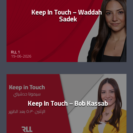
Keep In Touch – Waddah
Sadek
RLL 1
19-06-2026
Keep In Touch – Bob Kassab