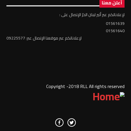
أعلن معنا
لإعلاناتكم عبر أثير لبنان الحرّ الإتصال على :
01561639
01561640
لإعلاناتكم عبر موقعنا الإتصال عبر: 09225577
Copyright -2018 RLL All rights reserved