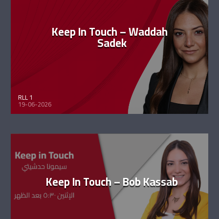
Keep In Touch – Waddah
Sadek
RLL 1
19-06-2026
Keep In Touch – Bob Kassab