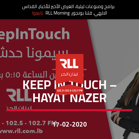
برامج ومنوعات ليلية، العرض الأخير للأخبار، القداس
الالهي، قلنا بونجور، RLL Morning
تابعوا
KEEP IN TOUCH
KEEP IN TOUCH –
HAYAT NAZER
17-02-2020