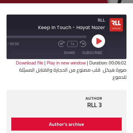
RLL
Keep In Touch - Hayat Nazer
Play
6:02
/
00:00
1x
Fast
Rewind
Episode
Forward
10
SHARE
SUBSCRIBE
30
Seconds
seconds
Download file
|
Play in new window
|
Duration: 00:06:02
صورة هيكل قلب مصنوع من الحجارة والقنابل المسيّلة
SHARE
للدموع
RSS FEED
LINK
AUTHOR
EMBED
RLL 3
Author's archive