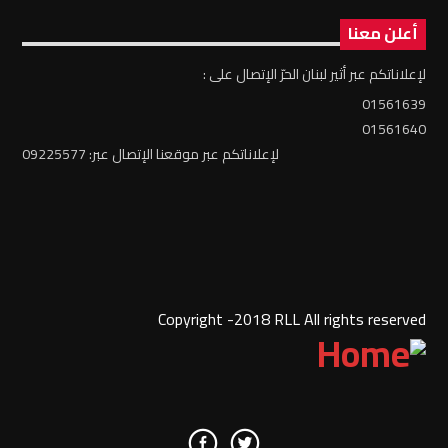
أعلن معنا
لإعلاناتكم عبر أثير لبنان الحرّ الإتصال على :
01561639
01561640
لإعلاناتكم عبر موقعنا الإتصال عبر: 09225577
Copyright -2018 RLL All rights reserved