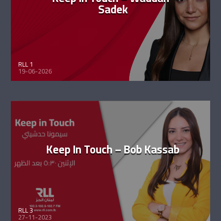
Sadek
RLL 1
19-06-2026
Keep In Touch – Bob Kassab
RLL 3
27-11-2023