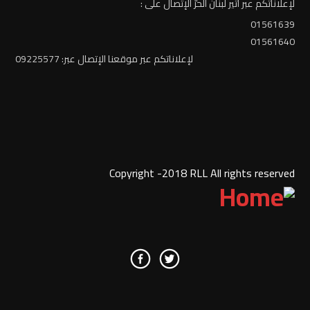
لإعلاناتكم عبر أثير لبنان الحرّ الإتصال على :
01561639
01561640
لإعلاناتكم عبر موقعنا الإتصال عبر: 09225577
Copyright -2018 RLL All rights reserved