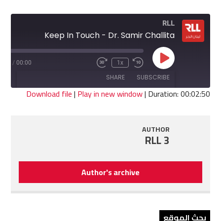
RLL
Keep In Touch - Dr. Samir Challita
Play
2:50
/
00:00
1x
Fast
Rewind
Episode
Forward
10
SHARE
SUBSCRIBE
30
Seconds
seconds
Download file
|
Play in new window
|
Duration: 00:02:50
SHARE
RSS FEED
AUTHOR
LINK
RLL 3
EMBED
Author's archive
بحث الموقع