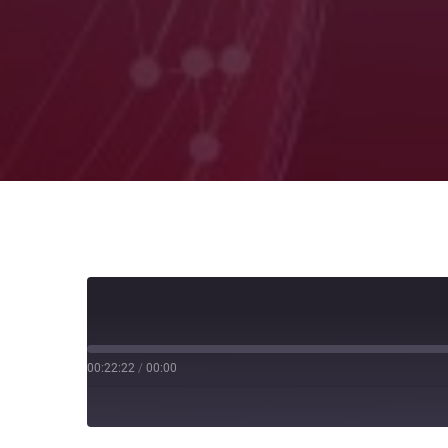
00:22:22
/
00:00