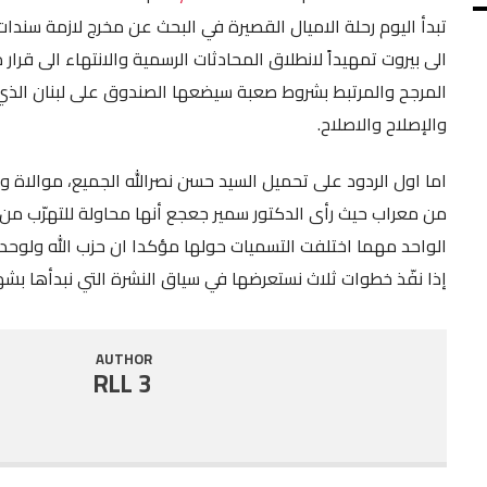
تبدأ اليوم رحلة الاميال القصيرة في البحث عن مخرج لازمة سند
SHARE
RSS FEED
الى بيروت تمهيداً لانطلاق المحادثات الرسمية والانتهاء الى قرار 
LINK
المرجح والمرتبط بشروط صعبة سيضعها الصندوق على لبنان الذي 
والإصلاح والاصلاح.
EMBED
اما اول الردود على تحميل السيد حسن نصرالله الجميع، موالاة 
من معراب حيث رأى الدكتور سمير جعجع أنها محاولة للتهرّب من
الواحد مهما اختلفت التسميات حولها مؤكدا ان حزب الله ولوحده 
إذا نفّذ خطوات ثلاث نستعرضها في سياق النشرة التي نبدأها بشهي
AUTHOR
RLL 3