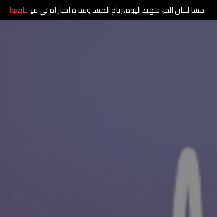
مسا لبنان الحر، شهيد اليوم، زياح المسا ونشرة اخبار ام تي في
تابعوا