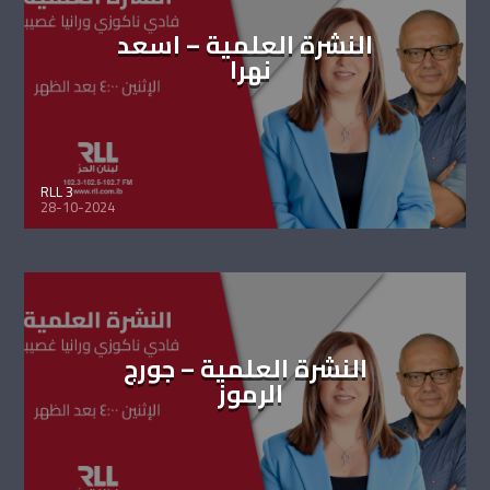
النشرة العلمية – اسعد
نهرا
RLL 3
28-10-2024
النشرة العلمية – جورج
الرموز