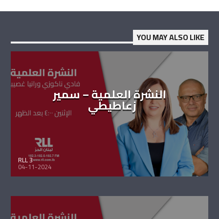
YOU MAY ALSO LIKE
النشرة العلمية – سمير
زعاطيطي
RLL 3
04-11-2024