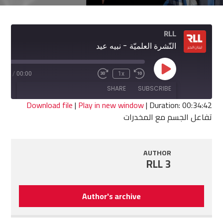
RLL
النّشرة العلميّة - نبيه عيد
Play
4:42
/
00:00
1x
Fast
Rewind
Episode
Forward
10
SHARE
SUBSCRIBE
30
Seconds
seconds
Download file
|
Play in new window
|
Duration: 00:34:42
تفاعل الجسم مع المخدرات
SHARE
RSS FEED
LINK
AUTHOR
RLL 3
EMBED
Author's archive