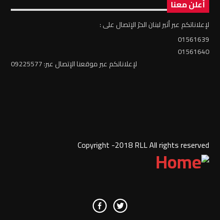
أعلن معنا
لإعلاناتكم عبر أثير لبنان الحرّ الإتصال على :
01561639
01561640
لإعلاناتكم عبر موقعنا الإتصال عبر: 09225577
Copyright -2018 RLL All rights reserved