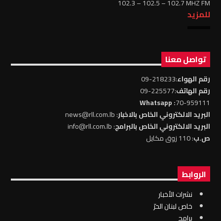
102.3 – 102.5 – 102.7 MHZ FM
للمزيد
تواصل معنا
رقم الهواء
:218233-09
رقم الهاتف
:225577-09
: Whatsapp
70-959111
البريد الالكتروني الخاص بالاخبار
: news@rll.com.lb
البريد الالكتروني الخاص بالبرامج
: info@rll.com.lb
ص.ب
: 110 زوق مكايل
الروابط
نشرات الأخبار
خاص لبنان الحرّ
برامج