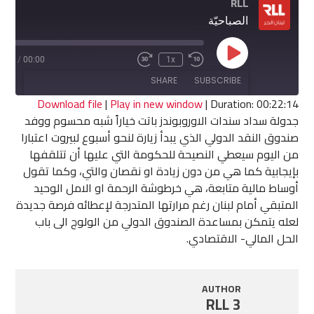
RLL
الصباحيّة
Play
2:14
/
00:00
1x
Fast
Rewind
Episode
Forward
10
SHARE
SUBSCRIBE
30
Seconds
seconds
Download file
|
Play in new window
|
Duration: 00:22:14
جدولة سداد سندات الاوروبوندز باتت خياراً شبه محسوم ووفد
SHARE
صندوق النقد الدولي الذي يبدأ زيارة لنحو أسبوع لبيروت اعتبارا
RSS FEED
من اليوم سيعطي النصيحة للحكومة التي عليها أن تتلقفها
LINK
بإيجابية كما هي من دون زيادة او نقصان والتي، وكما تقول
أوساط مالية متابعة، هي خرطوشة الرحمة او الامل الوحيد
EMBED
المتبقي أمام لبنان رغم مرارتها المتدرجة لإعطائه فرصة جديدة
لعله يتمكن بمساعدة الصندوق الدولي من الولوج الى باب
الحل المالي- الاقتصادي.
AUTHOR
RLL 3