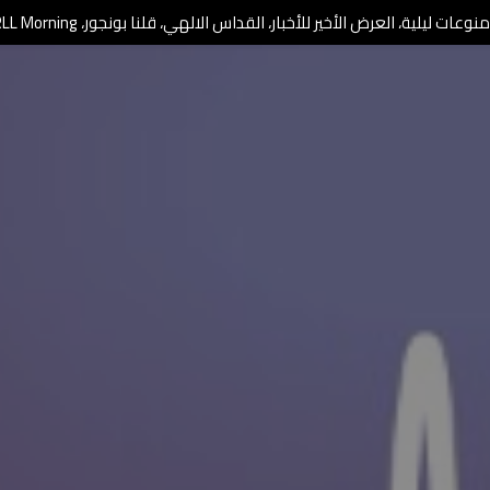
وعات ليلية، العرض الأخير للأخبار، القداس الالهي، قلنا بونجور، RLL Morning