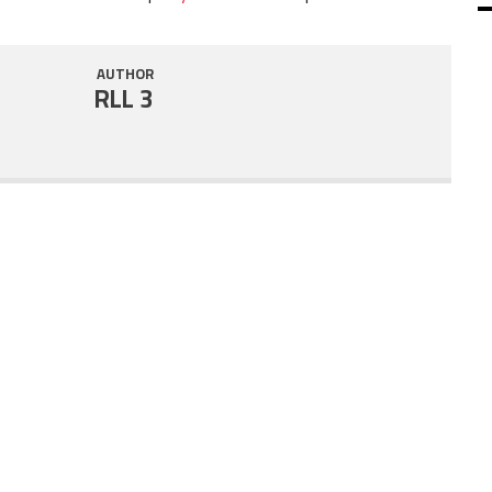
SHARE
RSS FEED
AUTHOR
LINK
RLL 3
EMBED