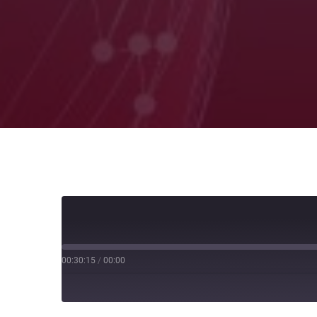
00:30:15
/
00:00