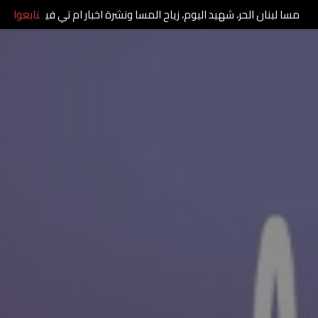
مسا لبنان الحر، شهيد اليوم، زياح المسا ونشرة اخبار ام تي في
تابعوا