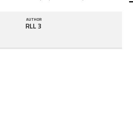
SHARE
RSS FEED
AUTHOR
LINK
RLL 3
EMBED