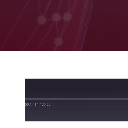
00:14:14
/
00:00