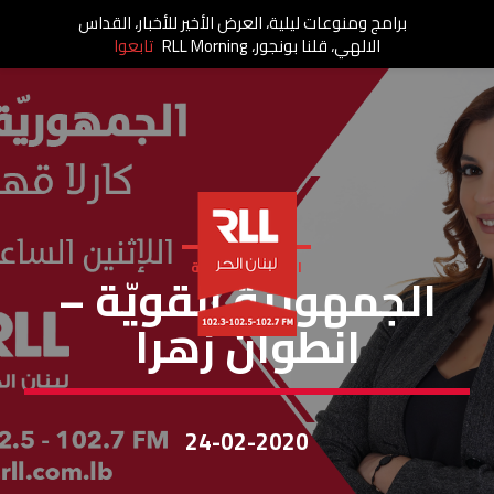
برامج ومنوعات ليلية، العرض الأخير للأخبار، القداس
الالهي، قلنا بونجور، RLL Morning
تابعوا
الجمهورية القوية
الجمهوريّة القويّة –
انطوان زهرا
24-02-2020