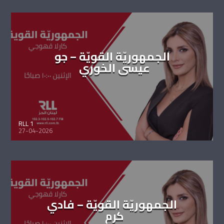
الجمهوريّة القويّة – جو
عيسى الخوري
RLL 1
27-04-2026
الجمهوريّة القويّة – فادي
كرم