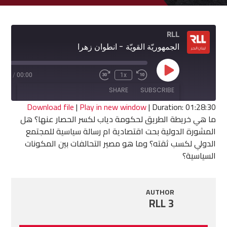
RLL
الجمهوريّة القويّة - انطوان زهرا
Play
8:30
/
00:00
1x
Fast
Rewind
Episode
Forward
10
SHARE
SUBSCRIBE
30
Seconds
seconds
Download file
|
Play in new window
|
Duration: 01:28:30
ما هي خريطة الطريق لحكومة دياب لكسر الحصار عنها؟ هل
SHARE
المشورة الدولية بحت اقتصادية ام رسالة سياسية للمجتمع
RSS FEED
الدولي لكسب ثقته؟ وما هو مصير التحالفات بين المكونات
LINK
السياسية؟
EMBED
AUTHOR
RLL 3