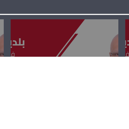
بلدي بلديتي –
عبدو عتيّق