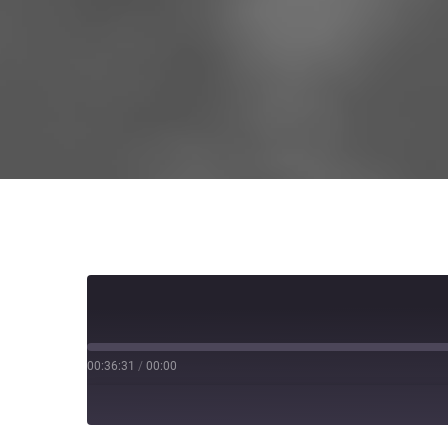
00:36:31
/
00:00