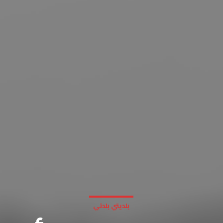
بلديتي بلدتي