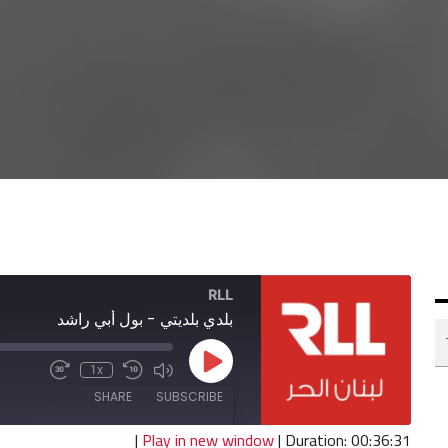
RLL
بلدي بلديتي - بول أبي راشد
Play
1x
Fast
Mute/Unmute
Rewind
Episode
Forward
Episode
10
SHARE
SUBSCRIBE
30
Seconds
seconds
|
Play in new window
|
Duration: 00:36:31