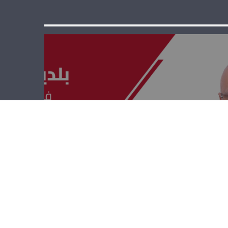
بلدي بلديتي –
جوزف خليل