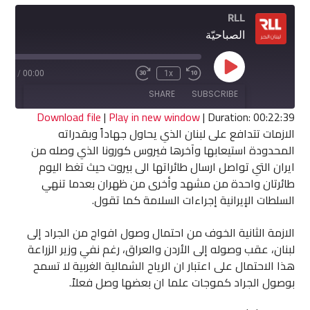
RLL
الصباحيّة
Play
2:39
/
00:00
1x
Fast
Rewind
Episode
Forward
10
SHARE
SUBSCRIBE
30
Seconds
seconds
Download file
|
Play in new window
|
Duration: 00:22:39
الازمات تتدافع على لبنان الذي يحاول جهاداً وبقدراته
SHARE
المحدودة استيعابها وآخرها فيروس كورونا الذي وصله من
RSS FEED
ايران التي تواصل ارسال طائراتها الى بيروت حيث تغط اليوم
LINK
طائرتان واحدة من مشهد وأخرى من ظهران بعدما تنهي
السلطات الإيرانية إجراءات السلامة كما تقول.
EMBED
الازمة الثانية الخوف من احتمال وصول افواج من الجراد إلى
لبنان، عقب وصوله إلى الأردن والعراق، رغم نفي وزير الزراعة
هذا الاحتمال على اعتبار ان الرياح الشمالية الغربية لا تسمح
بوصول الجراد كموجات علما ان بعضها وصل فعلاً.