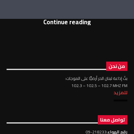
Continue reading
من نحن
بثّ إذاعة لبنان الحر أرضيًّا على الموجات:
102.3 – 102.5 – 102.7 MHZ FM
للمزيد
تواصل معنا
رقم الهواء
:218233-09