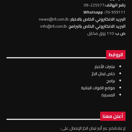
رقم الهاتف
:225577-09
: Whatsapp
70-959111
البريد الالكتروني الخاص بالاخبار
: news@rll.com.lb
البريد الالكتروني الخاص بالبرامج
: info@rll.com.lb
ص.ب
: 110 زوق مكايل
الروابط
نشرات الأخبار
خاص لبنان الحرّ
برامج
موقع القوات البنانية
المسيرة
أعلن معنا
لإعلاناتكم عبر أثير لبنان الحرّ الإتصال على :