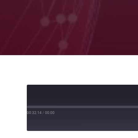
00:32:14
/
00:00