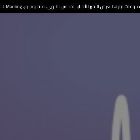
وعات ليلية، العرض الأخير للأخبار، القداس الالهي، قلنا بونجور، RLL Morning