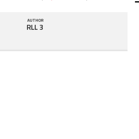
SHARE
RSS FEED
AUTHOR
LINK
RLL 3
EMBED