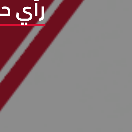
رأي حر