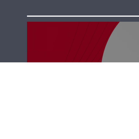
رأي حر – تجربة
النوايا والمناطق
التجريبية