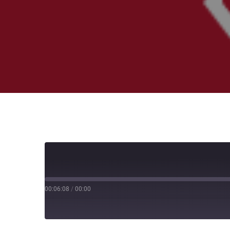
00:06:08
/
00:00