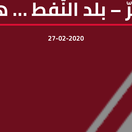
ّ – بلد النّفط … ه
27-02-2020