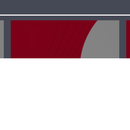
رأي حر – سلموا
على نيوتن