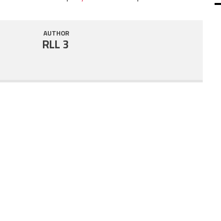
SHARE
RSS FEED
AUTHOR
LINK
RLL 3
EMBED