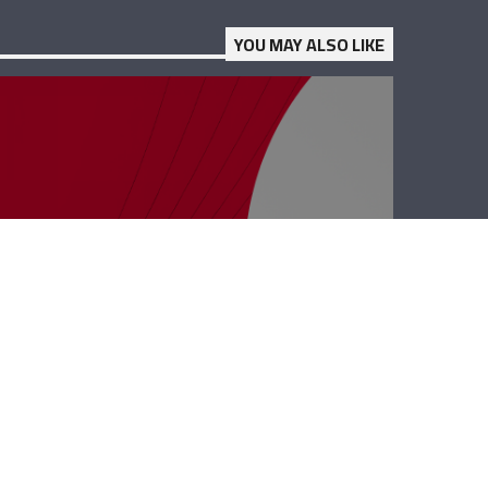
YOU MAY ALSO LIKE
رأي حر – الإسفنج
والفوشات
النفسية