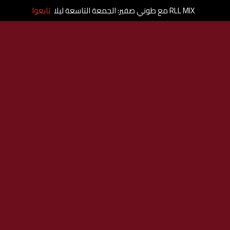
RLL MIX مع طوني صفير: الجمعة التاسعة ليلا
تابعوا