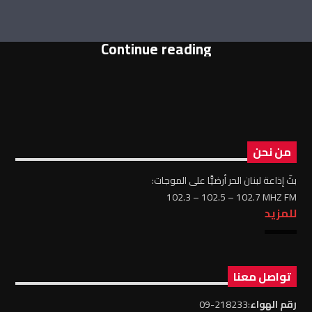
Continue reading
من نحن
بثّ إذاعة لبنان الحر أرضيًّا على الموجات:
102.3 – 102.5 – 102.7 MHZ FM
للمزيد
تواصل معنا
رقم الهواء
:218233-09