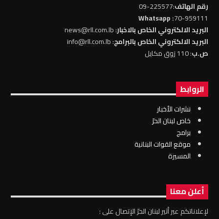
رقم الهاتف
:225577-09
: Whatsapp
70-959111
البريد الالكتروني الخاص بالاخبار
: news@rll.com.lb
البريد الالكتروني الخاص بالبرامج
: info@rll.com.lb
ص.ب
: 110 زوق مكايل
الروابط
نشرات الأخبار
خاص لبنان الحرّ
برامج
موقع القوات البنانية
المسيرة
أعلن معنا
لإعلاناتكم عبر أثير لبنان الحرّ الإتصال على :