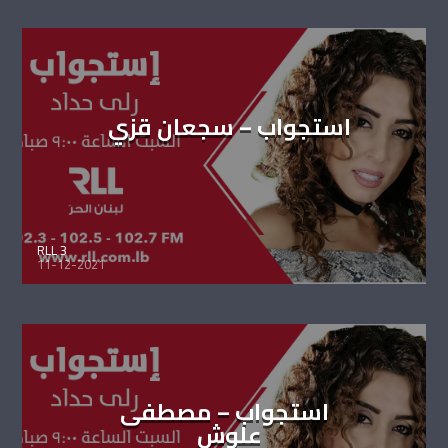
استجواب – سجعان قزي
RLL 3
11-12-2021
استجواب – مصطفى
علوش