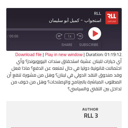
RLL
استجواب - كميل أبو سليمان
Play
9:12
/
00:00
1x
Fast
Rewind
Episode
Forward
10
SHARE
SUBSCRIBE
30
Seconds
seconds
Download file
|
Play in new window
|
Duration: 01:19:12
أي خيارات للبنان عشية استحقاق سندات اليوروبوندز؟ وأي
SHARE
احتمالات قانونية دوليا في حال تمنعه عن الدفع؟ ماذا فعل
RSS FEED
وفد صندوق النقد الدولي في لبنان؟ وهل من مشورة تنفع أن
LINK
المطلوب المباشرة بالبرنامج والإصلاحات؟ وهل من خوف من
تداخل بين التقني والسياسي؟
EMBED
AUTHOR
RLL 3