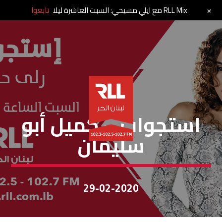
+
RLL Mix مع ايلي مسيحي: السبت العاشرة ليلا
تابعوا
إستجواب
استجواب – كميل أبو
سليمان
29-02-2020