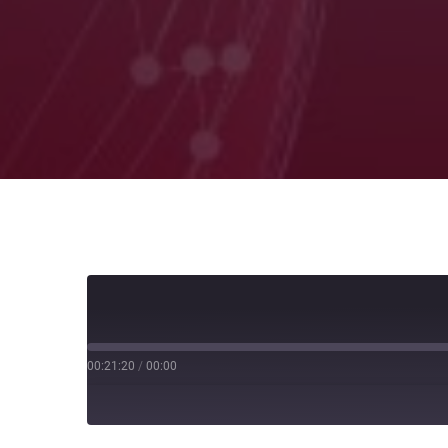
00:21:20
/
00:00