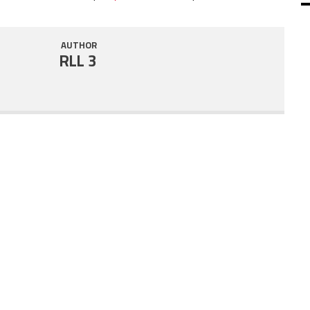
SHARE
RSS FEED
AUTHOR
LINK
RLL 3
EMBED