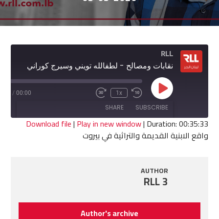
RLL
نقابات ومصالح - لطفالله تويني وسيرج كوراني
Play
5:33
/
00:00
1x
Fast
Rewind
Episode
Forward
10
SHARE
SUBSCRIBE
30
Seconds
seconds
Download file
|
Play in new window
|
Duration: 00:35:33
واقع الابنية القديمة والتراثية في بيروت
SHARE
RSS FEED
LINK
AUTHOR
RLL 3
EMBED
Author's archive