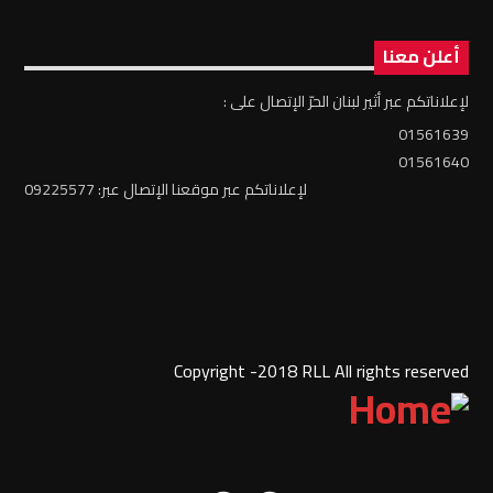
أعلن معنا
لإعلاناتكم عبر أثير لبنان الحرّ الإتصال على :
01561639
01561640
لإعلاناتكم عبر موقعنا الإتصال عبر: 09225577
Copyright -2018 RLL All rights reserved