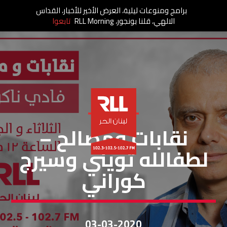
برامج ومنوعات ليلية، العرض الأخير للأخبار، القداس
الالهي، قلنا بونجور، RLL Morning
تابعوا
نقابات ومصالح
نقابات ومصالح –
لطفالله تويني وسيرج
كوراني
03-03-2020