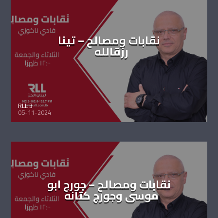
نقابات ومصالح – تينا
رزقالله
RLL 3
05-11-2024
نقابات ومصالح – جورج ابو
موسى وجورج كتانه