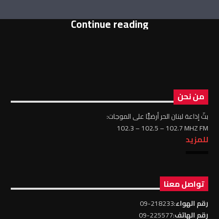
Continue reading
من نحن
بثّ إذاعة لبنان الحر أرضيًّا على الموجات:
102.3 – 102.5 – 102.7 MHZ FM
للمزيد
تواصل معنا
رقم الهواء
:218233-09
رقم الهاتف
:225577-09