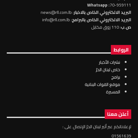
: Whatsapp
70-959111
البريد الالكتروني الخاص بالاخبار
: news@rll.com.lb
البريد الالكتروني الخاص بالبرامج
: info@rll.com.lb
ص.ب
: 110 زوق مكايل
الروابط
نشرات الأخبار
خاص لبنان الحرّ
برامج
موقع القوات البنانية
المسيرة
أعلن معنا
لإعلاناتكم عبر أثير لبنان الحرّ الإتصال على :
01561639